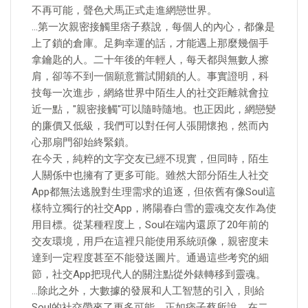
不再可能，聲色犬馬正式走進網戀世界。
…第一次親密接觸里痞子蔡說，每個人的內心，都像是
上了鎖的倉庫。足夠幸運的話，才能遇上那麼幾個手
拿鑰匙的人。二十年後的年輕人，每天都與無數人擦
肩，卻等不到一個願意嘗試開鎖的人。事實證明，科
技每一次進步，網絡世界中陌生人的社交距離就會拉
近一點，"親密接觸"可以隨時隨地。也正因此，網戀變
的廉價又低級，我們可以對任何人張開懷抱，然而內
心那扇門卻始終緊鎖。
在今天，純粹的文字交友已經不現實，但同時，陌生
人關係中也擁有了更多可能。雖然大部分陌生人社交
App都無法逃脫對生理需求的追逐，但依舊有像Soul這
樣特立獨行的社交App，將陽春白雪的靈魂交友作為使
用目標。從某種程度上，Soul在端內還原了20年前的
交友環境，用戶在這裡只能使用系統頭像，親密度未
達到一定程度甚至不能發送圖片。通過這些考究的細
節，社交App把現代人的關注點從外錶轉移到靈魂。
…除此之外，大數據的發展和人工智慧的引入，則給
Soul的社交帶來了更多可能。正如痞子蔡所說，在二