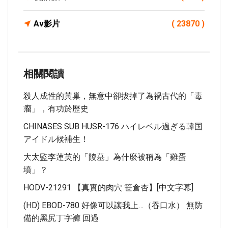
Av影片
( 23870 )
相關閱讀
殺人成性的黃巢，無意中卻拔掉了為禍古代的「毒
瘤」，有功於歷史
CHINASES SUB HUSR-176 ハイレベル過ぎる韓国
アイドル候補生！
大太監李蓮英的「陵墓」為什麼被稱為「雞蛋
墳」？
HODV-21291 【真實的肉穴 笹倉杏】[中文字幕]
(HD) EBOD-780 好像可以讓我上…（吞口水） 無防
備的黑尻丁字褲 回過