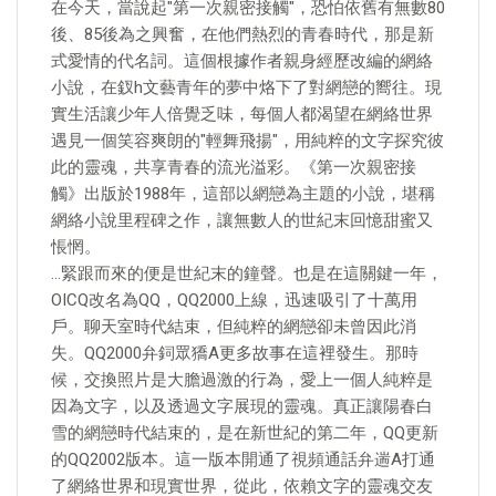
在今天，當說起"第一次親密接觸"，恐怕依舊有無數80
後、85後為之興奮，在他們熱烈的青春時代，那是新
式愛情的代名詞。這個根據作者親身經歷改編的網絡
小說，在釵h文藝青年的夢中烙下了對網戀的嚮往。現
實生活讓少年人倍覺乏味，每個人都渴望在網絡世界
遇見一個笑容爽朗的"輕舞飛揚"，用純粹的文字探究彼
此的靈魂，共享青春的流光溢彩。《第一次親密接
觸》出版於1988年，這部以網戀為主題的小說，堪稱
網絡小說里程碑之作，讓無數人的世紀末回憶甜蜜又
悵惘。
…緊跟而來的便是世紀末的鐘聲。也是在這關鍵一年，
OICQ改名為QQ，QQ2000上線，迅速吸引了十萬用
戶。聊天室時代結束，但純粹的網戀卻未曾因此消
失。QQ2000弁鉰眾獢A更多故事在這裡發生。那時
候，交換照片是大膽過激的行為，愛上一個人純粹是
因為文字，以及透過文字展現的靈魂。真正讓陽春白
雪的網戀時代結束的，是在新世紀的第二年，QQ更新
的QQ2002版本。這一版本開通了視頻通話弁遄A打通
了網絡世界和現實世界，從此，依賴文字的靈魂交友