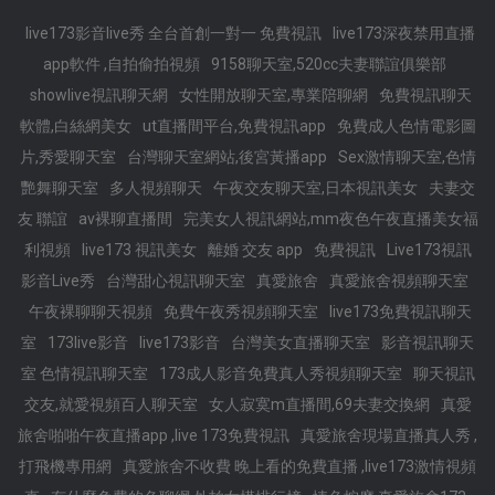
live173影音live秀 全台首創一對一 免費視訊
live173深夜禁用直播
app軟件 ,自拍偷拍視頻
9158聊天室,520cc夫妻聯誼俱樂部
showlive視訊聊天網
女性開放聊天室,專業陪聊網
免費視訊聊天
軟體,白絲網美女
ut直播間平台,免費視訊app
免費成人色情電影圖
片,秀愛聊天室
台灣聊天室網站,後宮黃播app
Sex激情聊天室,色情
艷舞聊天室
多人視頻聊天
午夜交友聊天室,日本視訊美女
夫妻交
友 聯誼
av裸聊直播間
完美女人視訊網站,mm夜色午夜直播美女福
利視頻
live173 視訊美女
離婚 交友 app
免費視訊
Live173視訊
影音Live秀
台灣甜心視訊聊天室
真愛旅舍
真愛旅舍視頻聊天室
午夜裸聊聊天視頻
免費午夜秀視頻聊天室
live173免費視訊聊天
室
173live影音
live173影音
台灣美女直播聊天室
影音視訊聊天
室 色情視訊聊天室
173成人影音免費真人秀視頻聊天室
聊天視訊
交友,就愛視頻百人聊天室
女人寂寞m直播間,69夫妻交換網
真愛
旅舍啪啪午夜直播app ,live 173免費視訊
真愛旅舍現場直播真人秀 ,
打飛機專用網
真愛旅舍不收費 晚上看的免費直播 ,live173激情視頻