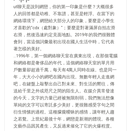
ut聊天是說到網戀，你的第一印象是什麼？大概很多
人的回答都是幼稚、不靠譜，甚至是輕浮。在當下的
網絡環境下，網戀給大部分人的印象，要麼是小學生
才喜歡的"cdx（處對象）"；要麼是對著滿屏自拍左滑
右滑，然後迅速約定見面地點。2019年的我們很難體
會到，當這個詞彙最初出現在國人生活中時，它代表
著怎樣的美好。
…1996年，第一個網絡聊天室在廣東出現，在那個電腦
和網絡都是奢侈品的年代，這個網絡聊天室的單月用
戶數量卻超過千萬，每天有4萬人同時在線。也是同一
年，大大小小的網吧在國內出現。無數年輕人走進網
吧，在鍵盤上敲擊出自己對未來、對生活的嚮往，傳
送給千里之外或咫尺之間的陌生人。在媒介異常發達
的今天，文字的力量已經被無限削弱，我們無法想像
單純的文字可以寄託多少美好，更很難感受字句之間
衍生情愫的過程。這種朦朧曖昧的感情，讓年輕人趨
之若鶩。上世紀最後十年，網戀是新潮的體現。各種
文藝作品因其產生，又反過來催化了它的火爆程度。