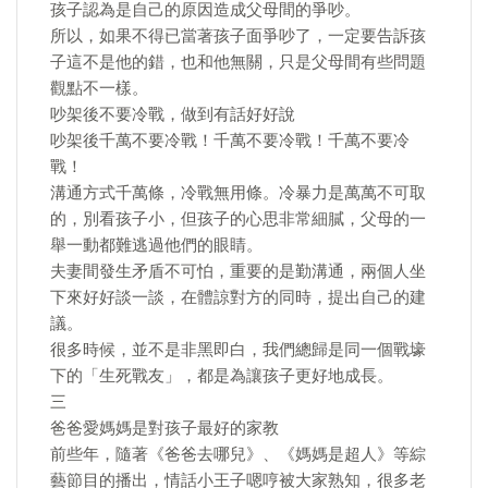
孩子認為是自己的原因造成父母間的爭吵。
所以，如果不得已當著孩子面爭吵了，一定要告訴孩
子這不是他的錯，也和他無關，只是父母間有些問題
觀點不一樣。
吵架後不要冷戰，做到有話好好說
吵架後千萬不要冷戰！千萬不要冷戰！千萬不要冷
戰！
溝通方式千萬條，冷戰無用條。冷暴力是萬萬不可取
的，別看孩子小，但孩子的心思非常細膩，父母的一
舉一動都難逃過他們的眼睛。
夫妻間發生矛盾不可怕，重要的是勤溝通，兩個人坐
下來好好談一談，在體諒對方的同時，提出自己的建
議。
很多時候，並不是非黑即白，我們總歸是同一個戰壕
下的「生死戰友」，都是為讓孩子更好地成長。
三
爸爸愛媽媽是對孩子最好的家教
前些年，隨著《爸爸去哪兒》、《媽媽是超人》等綜
藝節目的播出，情話小王子嗯哼被大家熟知，很多老