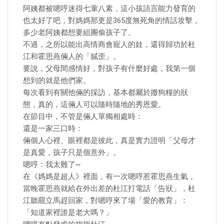
阿姨都被嗯哼迷得七葷八素，這小孩語言能力發育的
也太好了吧，對媽媽那更是365度無死角的情話攻擊，
多少老阿姨都想要組團偷孩子了。
不過，之所以能出高情商會寵人的娃，還得歸功於杜
江和霍思燕倆人的「膩歪」。
要說，父母間感情好，對孩子有什麼好處，我第一個
想到的就是他們家。
每次看到有關他倆的採訪，基本都屬於撒狗糧的狀
態，真的，這倆人可以隨時隨地的秀恩愛。
在節目中，不管是倆人單獨相處時：
還是一家三口時：
倆個人心裡、眼裡都是彼此，真是實力證明「父母才
是真愛，孩子只是個意外」。
嗯哼：我太難了~
在《媽媽是超人》裡面，有一次嗯哼惹霍思燕生氣，
當晚霍思燕就給在外出差的杜江打電話「告狀」，杜
江聽罷立馬趕回家，對嗯哼來了場「愛的教育」：
「知道家裡誰是老大嗎？」