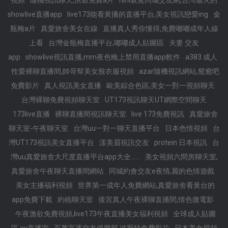
視頻
隨機視訊聊天,洪爺免費a片
hihi寂寞同城交友網,台灣最火的
showlive直播app
live173能看黃播的直播平台,美女視訊戀愛ing
金
瓶梅a片
真愛旅舍美女在線
直播真人秀你懂得,免費嘟嘟成年人線
上看
台灣金瓶梅直播平台,嘟嘟成人貼圖區
夫妻 交友
app
showlive視訊直播,mm夜色晚上禁用直播app軟件
a383 成人
性愛裸聊直播間,帥哥幫美女脫衣服視頻
azar隨機視訊網站,鴛鴦吧
免費影片
真人視訊美女直播
歐美綜合色區,美女一對一視頻聊天
台灣裸聊免費視頻聊天室
UT173視訊聊天UT網際空間聊天
173live直播
裸聊直播間視訊聊天室
live 173免費視訊
真愛旅舍
聊天室-午夜聊天室
台灣uu一對一聊天直播平台
日本色情視頻
台
灣UT173視訊美女直播平台
漾美眉視訊交友
protein 日本視訊
台
灣uu真愛旅舍大尺度直播平台app大全......
美女視頻六間房聊天室,
真愛旅舍午夜聊天直播間網站
同城約會交友e夜情,麗的色情遊戲
美女主播福利視頻
世界第一成年人免費網站,真愛旅舍看黃台的
app免費下載
約砲聊天室
後宮真人午夜裸聊直播間,情色微電影
午夜激欲免費視頻,live173午夜直播美女福利視頻
全球成人貼圖