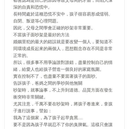
都會認為是自己的原因導致父母間的矛盾，而陷入深
深的自責和恐慌中。
長時間處於這種恐慌不安中，孩子很容易形成懦弱、
自閉、叛逆等心理問題。
因此，父母之間學會正確的吵架非常重要。
不當孩子面吵架是最好的方法
婚姻里犯的最大的錯誤就是要改變一個人，要知道不
同環境成長起來的兩個人，思想觀念存在不同是非常
正常的。
所以，很多事不用爭論誰對誰錯，盡量控制自己的情
緒，給愛人也給孩子營造一個良好的家庭氛圍。
實在控制不了，也盡量不要當著孩子的面吵。
告訴孩子，爸媽之間的爭吵與他無關
吵架時，就事論事，不上升到道德、品質方面在發生
衝突時非常關鍵。
尤其注意，千萬不要在吵架時，將孩子卷進來，拿孩
子進行說事，譬如：
我為了這個家，為了孩子起早貪黑……
要不是因為孩子早就忍不了你的臭脾氣。這樣只會讓