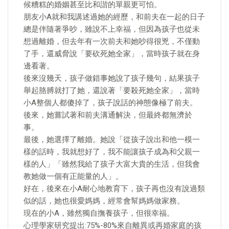
候糟糕的婚姻甚至比和諧的單親更可怕。
朋友小A就和我講述過她的經歷，和前夫在一起的日子
總是伴隨著爭吵，雖說不上幸福，但因為孩子也從未
想過離婚，但去年有一次前夫和她吵得很兇，不僅動
了手，還威脅說「要砍死她全家」，當時孩子就在身
邊看著。
後來沒幾天，孩子做錯事她說了孩子幾句，結果孩子
舉起胳膊就打了她，還說著「要殺死她全家」，當時
小A整個人都傻掉了，孩子說話的神態像極了前夫。
後來，她嘗試著和前夫溝通解決，但最終都無濟於
事。
最後，她選擇了離婚。她說「從孩子說出和他一模一
樣的話時，我就想好了，我不能讓孩子成為和父親一
樣的人」「雖然我給了孩子大富大貴的生活，但我會
教她做一個有正能量的人」。
好在，後來在小A耐心地教育下，孩子再也沒有說過類
似的話，她也很愛媽媽，經常會幫媽媽做家務。
現在的小A，雖然獨自撫養孩子，但很幸福。
心理學家研究提出:75%-80%來自離異或再婚家庭的孩