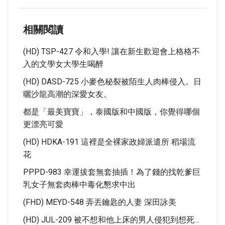
相關閱讀
(HD) TSP-427 令和入學! 讓在新生歡迎會上格格不
入的文學女大學生喝醉
(HD) DASD-725 小麥色秘裂被陌生人肉棒侵入。日
曬沙龍高潮的深愛女友。
都是「最美寶寶」，泰國版和中國版，你覺得哪個
更漂亮可愛
(HD) HDKA-191 這裡是全裸家政婦派遣所 稻場流
花
PPPD-983 幸運拔套無套抽插！為了錢的找乾爹巨
乳女子無套肉棒中毒化懇求中出
(FHD) MEYD-548 弄丟鑰匙的人妻 深田詠美
(HD) JUL-209 被不想和他上床的男人侵犯到想死…