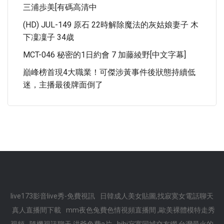
三浦歩美[有碼高清中
(HD) JUL-149 原石 22時解除魔法的灰姑娘妻子 木
下凜凜子 34歳
MCT-046 秘密的1日約會 7 加藤綾野[中文字幕]
巔峰榜首現4大職業！可傑涉黃事件後狀態持續低
迷，主播最後牌面倒了
live173影音live秀-免費視訊
日韓成人美女貼圖,找寂寞女電話聊天
真人直播間下載
mm夜色兔費色情視頻直播間 ,歐美裸體模特走秀