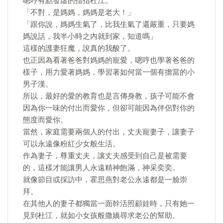
嗯哼有點發虛的指指杜江。
「不對，是媽媽，媽媽是老大！」
「跟你說，媽媽生氣了，比我生氣了還嚴重，只要媽
媽說話，我半小時之內就到家，知道嗎」
這樣的護妻狂魔，說真的我酸了。
也正因為看著爸爸對媽媽的寵愛，嗯哼也學著爸爸的
樣子，用力愛著媽媽，學習著如何當一個有擔當的小
男子漢。
所以，最好的愛的教育也是言傳身教，孩子可能不會
因為你一味的付出而愛你，但卻可能因為伴侶對你的
態度而愛你。
當然，家庭需要兩個人的付出，丈夫寵妻子，讓妻子
可以永遠像粉紅少女般生活。
作為妻子，尊重丈夫，讓丈夫感受到自己是被需要
的，這樣才能讓男人永遠精神飽滿，神采奕奕。
就像節目或採訪中，霍思燕對老公永遠都是一臉崇
拜。
在其他人的妻子都獨當一面幹活照顧娃時，只有她一
見到杜江，就如小女孩般撒嬌尋求老公的幫助。