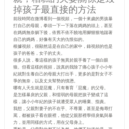
掉孩子最直接的方法
前段時間在微博看到一個視頻，一個十來歲的男孩暴
打自己的母親，拳頭一下一下落在媽媽的頭上，甚至
在媽媽無奈躺下後，依舊不依不饒地用腳狠狠地踹著
自己的媽媽，好像有天大的仇恨似的。
根據視頻，很顯然這是在自己的家中，錄視頻的也是
孩子的爸爸，女子的丈夫。
很多人說，養這樣的孩子無異於親手養了一個白眼
狼。但看這樣的視頻，說真的我除了痛心孩子小小年
紀就對生養自己的母親大打出手，更多的是對女子不
爭的無奈，以及丈夫幫勢的憤懣。
哪有人天生就是惡魔，只有養育「惡魔」的父母。
是怎樣暴戾的父親，和懦弱的母親把孩子變成了這
樣，讓小小年紀的孩子就遭受眾人的唾棄、指責。
我想，父親對妻子的不在乎、不尊重，甚至是侮辱打
罵，都被孩子看在眼裡，他從父親那裡學得戾氣與暴
力，並用同樣的方式，用在父母身上。