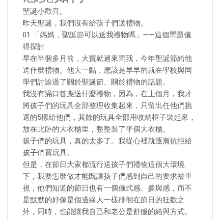
聖誕小歡喜。
昨天聖誕，我們沒有給孩子們送禮物。
01 「媽媽，聖誕節可以送我禮物嗎」——這個問題值
得探討
早在半個多月前，大寶就過來問我，今年聖誕節給他
送什麼禮物。他大一點，應該是早早的就在學校與同
學們討論過了關於聖誕節、關於禮物的話題。
我沒有滿口答應送什麼禮物，因為，在上個月，我才
將孩子們的玩具全部整理收集起來，只留出任他們挑
選的5樣給他們，其餘的玩具全部用收納框子裝起來，
放在北卧的大衣櫃里，整整裝了半個大衣櫃。
孩子們的玩具，真的太多了。我從心裡就逐漸抗拒給
孩子們買玩具。
但是，在節日大家都流行送孩子們禮物這個大環境
下，我要怎麼做才能既讓孩子們感到自己的要求被重
視，他們知道的節日也有一個儀式感、參與感，而不
是默默的好像是個邊緣人一樣徘徊在節日的狂歡之
外，同時，也能讓我自己和老公是舒服的給與方式。