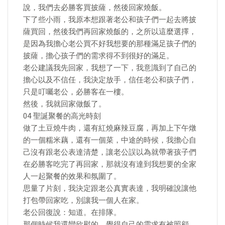
說，我們去必勝客買披薩，然後回家燒飯。
下了些小雨，我原本想跟著老公和孩子們一起去將披
薩買回，然後我們再回家燒飯的，之所以這麼選擇，
是因為我擔心老公買不好我想要的那種滿足孩子們的
披薩，擔心孩子們的需求得不到很好的滿足。
老公建議我先回家，我想了一下，我意識到了自己的
擔心以及不信任，我決定放手，信任老公和孩子們，
只是叮囑老公，必勝客在一樓。
然後，我就回家做飯了。
04 聖誕聚餐的高光時刻
做了土豆燒牛肉，還有紅燒麻辣豆腐，再加上下午燉
的一個糯米藕，還有一個菜，中途的時候，我擔心自
己沒有跟老公表達清楚，讓老公誤以為就帶著孩子們
在必勝客吃完了再回家，那就沒有達到我想要的全家
人一起聚餐的效果和氛圍了。
思量了片刻，我決定跟老公真實表達，我明確說讓他
打包帶回家吃，別讓我一個人在家。
老公回復說：知道。在排隊。
那個時候我還蠻欣慰的，覺得自己的需求有被照顧