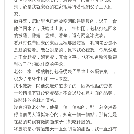
到，於是我就安心的在家裡等待著他們父子三人回
家。
做好菜，房間里也已經被空調吹得暖暖的，過了一會
他們回來了，我端菜上桌，一字排開，包括打包回來
的披薩、雞翅、意麵、薯條，還有兩盒冰激凌。
看到打包帶回來的東西品種那麼豐富，我問老公是不
是點的套餐。老公說是的，原本我心裡想，你果然還
是不會點餐，選套餐，真會省事，也不知道照沒照顧
到孩子們想吃什麼的需求。
老公一樣一樣的將打包品從袋子里拿出來擺在桌上，
說少了兩杯牛奶和一個果盤。
我很驚訝，問他怎麼知道少了的，因為他點的套餐，
一般情況下對於套餐都是不會過於在意裡面的品類，
最關注的的就是價格。
沒有想到老公說，他是一個一個點的。那一刻突然覺
得這個男人還挺細心的，知道一個一個點，那肯定是
在點的時候有徵詢過孩子們想吃什麼的。
冰激凌是小寶這幾天一直念叨著的甜點，我一直沒有