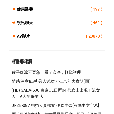
健康醫藥
( 197 )
視訊聊天
( 464 )
Av影片
( 23870 )
相關閱讀
孩子腹瀉不要急，看了這些，輕鬆護理！
情感:注意!出軌男人送給"小三"5句大實話(圖)
(HD) SABA-638 東京OL日曆04 代官山出現下流女
人！A大学畢業 大
JRZE-087 初拍人妻檔案 伊吹由奈[有碼中文字幕]