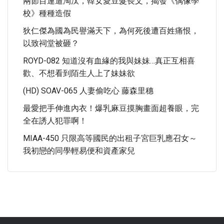
兩節目連遭淘汰，韓女愛豆髮長文，揭發《偶像學
校》種種造假
狄仁傑為國為民譽滿天下，為何死後遭百姓痛恨，
以致祠堂被砸？
ROYD-082 知道沒有血緣的我與妹妹…真正互相喜
歡、不想看到陌生人上了妹妹欲
(HD) SOAV-065 人妻偷吃心 藤森里穗
最愛把手伸進內衣！爆乳麻豆摸胸畫面超養眼，完
全在誘人犯罪啊！
MIAA-450 只限高等國民的出租子宮巨乳應召女～
我初戀的同學輕易便和資產家兒