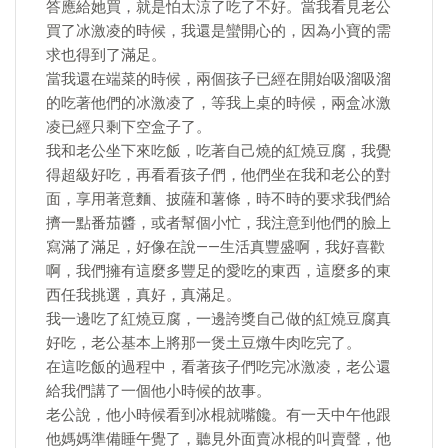
答應給她買，就是怕太涼了吃了不好。當我看見老公
買了冰激凌的時候，我還是蠻開心的，因為小寶的需
求也得到了滿足。
當我還在端菜的時候，兩個孩子已經在開始吸溜吸溜
的吃著他們的冰激凌了，等我上桌的時候，兩盒冰激
凌已經只剩下空盒子了。
我和老公坐下來吃飯，吃著自己燒的紅燒豆腐，我覺
得超級好吃，再看看孩子們，他們坐在我和老公的對
面，享用著意麵、披薩和薯條，時不時的要求我們給
擠一點番茄醬，或者幫個小忙，我注意到他們的臉上
寫滿了滿足，好像在說——生活真豐盛啊，我好喜歡
啊，我們擁有這麼多豐足的愛吃的東西，這麼多的東
西任我挑選，真好，真滿足。
我一邊吃了紅燒豆腐，一邊誇獎自己做的紅燒豆腐真
好吃，老公基本上將那一煲土豆燉牛肉吃完了。
在這吃飯的過程中，看著孩子們吃完冰激凌，老公還
給我們講了一個他小時候的故事。
老公說，他小時候看到冰棍就嘴饞。有一天中午他跟
他媽媽準備睡午覺了，聽見外面賣冰棍的叫賣聲，他