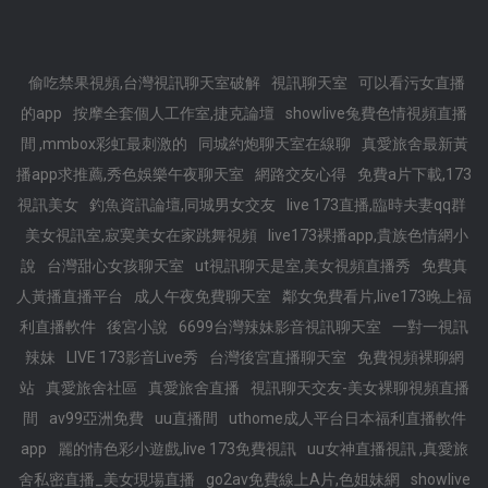
偷吃禁果視頻,台灣視訊聊天室破解
視訊聊天室
可以看污女直播
的app
按摩全套個人工作室,捷克論壇
showlive兔費色情視頻直播
間 ,mmbox彩虹最刺激的
同城約炮聊天室在線聊
真愛旅舍最新黃
播app求推薦,秀色娛樂午夜聊天室
網路交友心得
免費a片下載,173
視訊美女
釣魚資訊論壇,同城男女交友
live 173直播,臨時夫妻qq群
美女視訊室,寂寞美女在家跳舞視頻
live173裸播app,貴族色情網小
說
台灣甜心女孩聊天室
ut視訊聊天是室,美女視頻直播秀
免費真
人黃播直播平台
成人午夜免費聊天室
鄰女免費看片,live173晚上福
利直播軟件
後宮小說
6699台灣辣妹影音視訊聊天室
一對一視訊
辣妹
LIVE 173影音Live秀
台灣後宮直播聊天室
免費視頻裸聊網
站
真愛旅舍社區
真愛旅舍直播
視訊聊天交友-美女裸聊視頻直播
間
av99亞洲免費
uu直播間
uthome成人平台日本福利直播軟件
app
麗的情色彩小遊戲,live 173免費視訊
uu女神直播視訊 ,真愛旅
舍私密直播_美女現場直播
go2av免費線上A片,色姐妹網
showlive