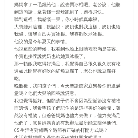
媽媽拿了一毛錢給他，說去買冰棍吧。老公說，他聽
到這句話，拿著錢一溜煙跑到了，跑得飛快。
聽到這裡，我感慨一聲，你小時候真幸福。
大寶聽到這裡，接話說：奶奶也對我這樣，奶奶也給
我錢，讓我自己去買冰棍。我喜歡吃老冰棍。
他說的是今年夏天的事情。
他說這些的時候，我看到他臉上眼睛裡都滿是笑容。
小寶也接茬說奶奶也給她買冰棍了。
那一頓飯我吃得好滿足，我覺得自己很久很久沒有吃
過如此開胃有好吃的紅燒豆腐了，老公也說豆腐好
吃。
晚飯後，我問孩子們，今天聖誕節家庭聚餐你們還滿
意嗎？他們大聲的回答說滿意。
我也覺得挺好。但願孩子們不會因為聖誕節沒有禮物
而遺憾，我希望孩子們記住的是這些美好的瞬間，雖
然沒有禮物，但爸爸媽媽也儘力去做了，儘力去滿足
他們了，爸爸媽媽真的有想辦法盡所能去陪伴他們。
05 生活有對錯嗎？過節有正確的打開方式嗎？
生活有對錯嗎？過節有正確的打開方式嗎？