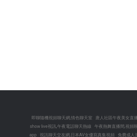
即聊隨機視頻聊天網,情色聊天室
唐人社區午夜美女直
show live視訊,午夜電話聊天熱線
午夜熱舞直播間,視頻
app
視訊聊天交友網,日本AV女優寫真集視頻
免費成人