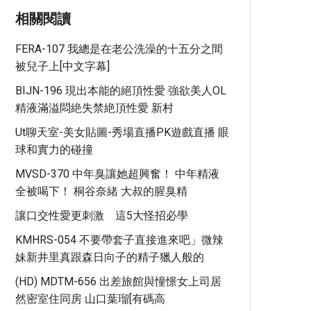
相關閱讀
FERA-107 我總是在老公洗澡的十五分之間
被兒子上[中文字幕]
BIJN-196 現出本能的絕頂性愛 強欲美人OL
精液滿溢悶絶失禁絶頂性愛 新村
Ut聊天室-美女貼圖-秀場直播PK遊戲直播 眼
球和實力的碰撞
MVSD-370 中年臭讓她超興奮！ 中年精液
全被喝下！ 桐谷奈緒 大叔的腥臭精
讓口交性愛更刺激 這5大怪招必學
KMHRS-054 不要帶套子直接進來吧」微辣
妹新井里真跟森日向子的精子獵人般的
(HD) MDTM-656 出差旅館與憧憬女上司居
然密室住同房 山口葉瑠[有碼高