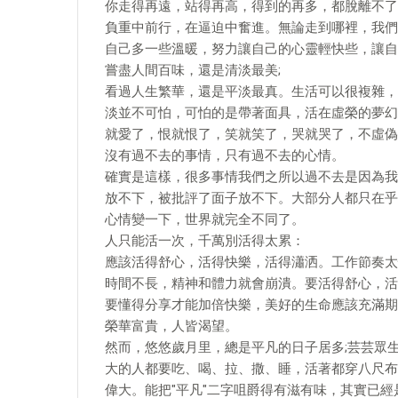
你走得再遠，站得再高，得到的再多，都脫離不了
負重中前行，在逼迫中奮進。無論走到哪裡，我們
自己多一些溫暖，努力讓自己的心靈輕快些，讓自
嘗盡人間百味，還是清淡最美;
看過人生繁華，還是平淡最真。生活可以很複雜，
淡並不可怕，可怕的是帶著面具，活在虛榮的夢幻
就愛了，恨就恨了，笑就笑了，哭就哭了，不虛偽
沒有過不去的事情，只有過不去的心情。
確實是這樣，很多事情我們之所以過不去是因為我
放不下，被批評了面子放不下。大部分人都只在乎
心情變一下，世界就完全不同了。
人只能活一次，千萬別活得太累：
應該活得舒心，活得快樂，活得瀟洒。工作節奏太
時間不長，精神和體力就會崩潰。要活得舒心，活
要懂得分享才能加倍快樂，美好的生命應該充滿期
榮華富貴，人皆渴望。
然而，悠悠歲月里，總是平凡的日子居多;芸芸眾
大的人都要吃、喝、拉、撒、睡，活著都穿八尺布
偉大。能把"平凡"二字咀爵得有滋有味，其實已經