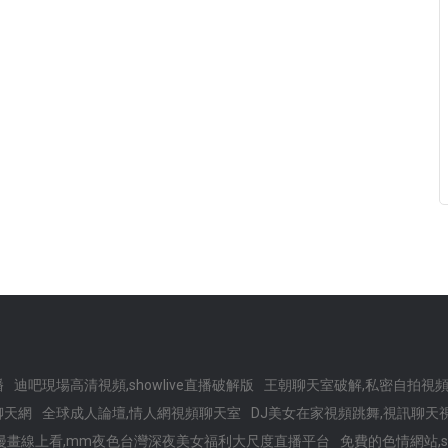
播
迪吧現場高清視頻,showlive直播破解版
王朝聊天室破解,私密自拍視
聊天網
全球成人論壇,情人網視頻聊天室
DJ美女在家視頻跳舞,視訊聊天
漫畫線上看,mm夜色台灣深夜美女福利大尺度直播平台
免費的色情網站,