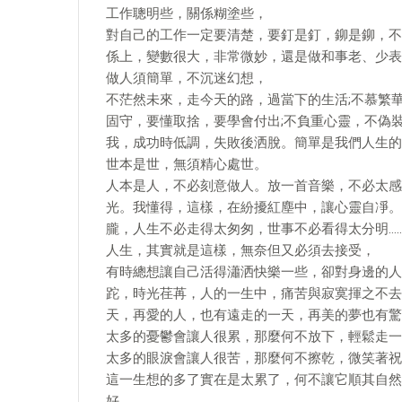
工作聰明些，關係糊塗些，
對自己的工作一定要清楚，要釘是釘，鉚是鉚，不
係上，變數很大，非常微妙，還是做和事老、少表
做人須簡單，不沉迷幻想，
不茫然未來，走今天的路，過當下的生活;不慕繁
固守，要懂取捨，要學會付出;不負重心靈，不偽
我，成功時低調，失敗後洒脫。簡單是我們人生的
世本是世，無須精心處世。
人本是人，不必刻意做人。放一首音樂，不必太感
光。我懂得，這樣，在紛擾紅塵中，讓心靈自凈。
朧，人生不必走得太匆匆，世事不必看得太分明…
人生，其實就是這樣，無奈但又必須去接受，
有時總想讓自己活得瀟洒快樂一些，卻對身邊的人
跎，時光荏苒，人的一生中，痛苦與寂寞揮之不去
天，再愛的人，也有遠走的一天，再美的夢也有驚
太多的憂鬱會讓人很累，那麼何不放下，輕鬆走一
太多的眼淚會讓人很苦，那麼何不擦乾，微笑著祝
這一生想的多了實在是太累了，何不讓它順其自然
好。