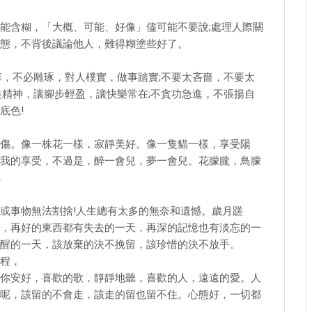
能含糊，「大概、可能、好像」儘可能不要說;處理人際關
態，不背後議論他人，難得糊塗些好了。
華，不必雕琢，對人樸實，做事踏實;不要太吝嗇，不要太
裝精神，讓腳步輕盈，讓快樂常在;不貪功急進，不張揚自
底色!
傷。像一株花一樣，寂靜美好。像一隻貓一樣，享受陽
我的享受，不過是，醉一會兒，夢一會兒。花朦朧，鳥朦
…
或事物無法割捨!人生總有太多的無奈和遺憾。歲月蹉
，再好的東西都有失去的一天，再深的記憶也有淡忘的一
醒的一天，該放棄的決不挽留，該珍惜的決不放手。
程，
你安好，喜歡的歌，靜靜地聽，喜歡的人，遠遠的愛。人
呢，該留的不會走，該走的留也留不住。心態好，一切都