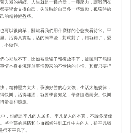
苦與累的糾纏。人生就是一種承受，一種壓力，讓我們在
都要學會支撐自己，失敗時給自己多一些激勵，孤獨時給
己的精神輕盈些。
也可以很簡單，關鍵看我們用什麼樣的心態去看待它。平
里。活得真實點，活的簡單些，對就對了，錯就錯了，愛
，不做作。
們心裡放不下，比如被欺騙了報復放不下，被諷刺了怨恨
事情本身並沉迷於事情帶來的不愉快的心情。其實只要把
快，精神壓力太大，爭強好勝的心太強，生活太無規律，
得快樂，活得瀟洒，就要學會知足，學會隨遇而安。快樂
待驚喜和感激。
生中，也總是平凡的人居多。平凡是人的本真，不論多麼偉
。將全部的感情和心血都傾注到工作中去的人，雖平凡猶
是很不平凡了。