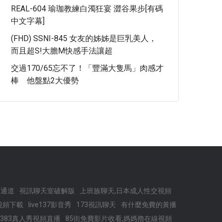
REAL-604 瑜珈教練白濁狂宴 澀谷果步[有碼
中文字幕]
(FHD) SSNI-845 女友的姊姊是巨乳美人，
而且超S!大膽M快感手法讓超
交過170/65忘不了！「豐滿大隻馬」肉感才
棒 他盤點2大優勢
頻通道
視訊聊天室破解版
上班族聊天,日本成人性交視頻
視頻下載
live137影音秀
173視訊聊天
有什麼免費的黃播
s383真人秀視頻直播
85街免費影片收看,媽媽擼在線視頻